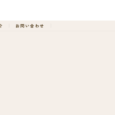
介
お問い合わせ
OWLさるびあ
福住