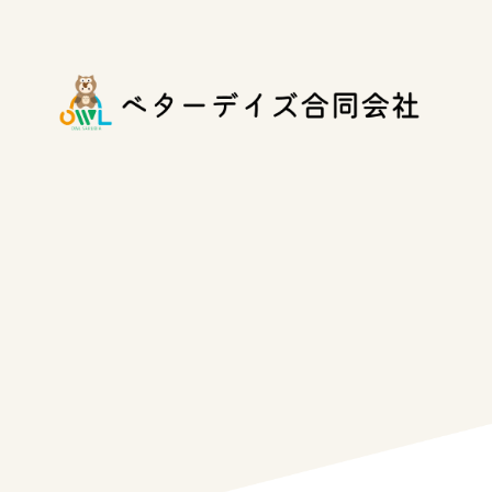
コ
ナ
ン
ビ
テ
ゲ
ン
ー
ツ
シ
へ
ョ
ス
ン
キ
に
ッ
移
プ
動