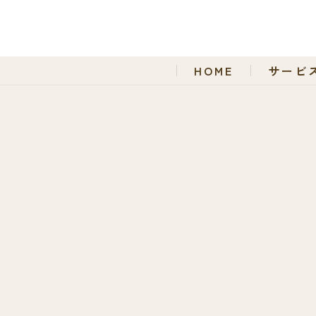
HOME
サービ
〒003-0852
北海道札幌市白石区川北二条1-4-6
TEL：011-827-1191