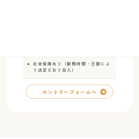
受動喫煙防止措置あり（敷地内全面
禁煙）
資格取得支援あり（一部費用会社負
担）
ベースアップ手当
研修制度あり
施設見学OK
WワークOK
社会保険あり（勤務時間・日数によ
り法定どおり加入）
エントリーフォームへ