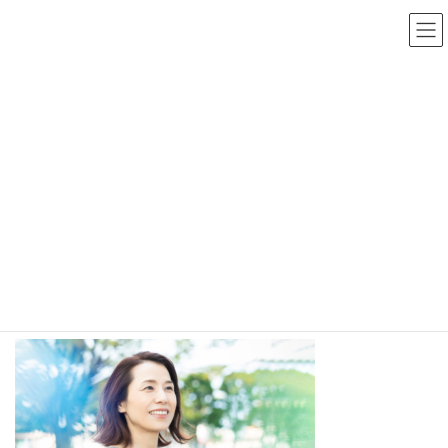
コ
ナ
ン
ビ
テ
ゲ
ン
ー
ツ
シ
へ
ョ
ス
ン
キ
に
HOME
pc_slider_01
pc_slider_01
ッ
移
プ
動
メディア
pc_slider_01
最
2023年11月20日
2023年11月20日
終
更
新
日
時
: