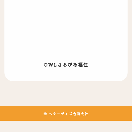
OWLさるびあ
福住
© ベターデイズ合同会社