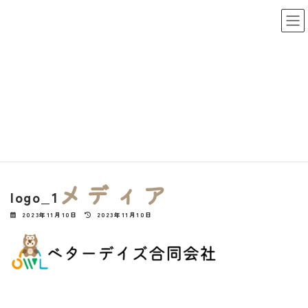
コ
ナ
ン
ビ
テ
ゲ
ン
ー
ツ
シ
へ
ョ
ス
ン
キ
に
HOME
logo_1
logo_1
ッ
移
プ
動
メディア
logo_1
最
2023年11月10日
2023年11月10日
終
更
新
日
時
: