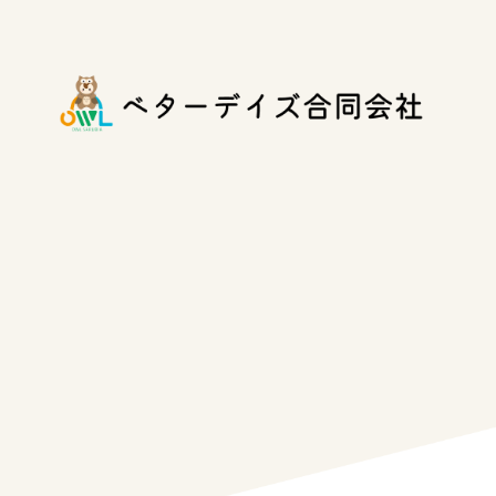
コ
ナ
ン
ビ
テ
ゲ
ン
ー
ツ
シ
へ
ョ
ス
ン
キ
に
ッ
移
プ
動