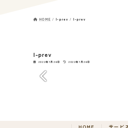
HOME
l-prev
l-prev
l-prev
最
2022年7月26日
2022年7月26日
終
更
新
日
時
:
HOME
サービ