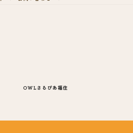
OWLさるびあ
福住