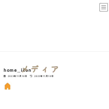
コ
ナ
ン
ビ
テ
ゲ
ン
ー
ツ
シ
へ
ョ
ス
ン
キ
に
HOME
home_icon
home_icon
ッ
移
プ
動
メディア
home_icon
最
2023年11月10日
2023年11月10日
終
更
新
日
時
: