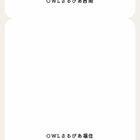
OWLさるびあ西岡
OWLさるびあ
福住