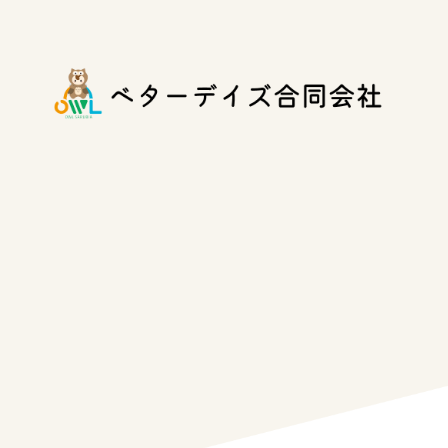
コ
ナ
ン
ビ
テ
ゲ
ン
ー
ツ
シ
へ
ョ
ス
ン
キ
に
ッ
移
プ
動