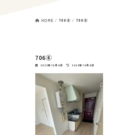
HOME
706⑥
706⑥
706⑥
最
2025年10月6日
2025年10月6日
終
更
新
日
時
: